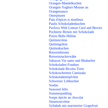
Orangen-Mandelkuchen
Orangen-Yoghurt-Mousse an
Orangensauce
Osterpinzen
Pain d'épices si moelleux
Paulis Schokoladenkuchen
Pavlova With Lemon Curd and Berries
Pochierte Birnen mit Schokolade
Poires Belle-Hélène
Quittencrème
Quittengrütze
Quittenkuchen
Rotweinbirnen
Rotweinzuckerwähe
Sabayon Vin santo und Rhabarber
Schokoladen-Fondues
Schokolade-Ricotta-Torte
Schokoschnitten Caminada
Schokoladentöpfchen
Schweizer Lebkuchen
Seadas
Seaweed Jello
Sommerpudding
Soupe épicée au chocolat
Süssmostcrème
Syllabub mit marinierter Grapefruit