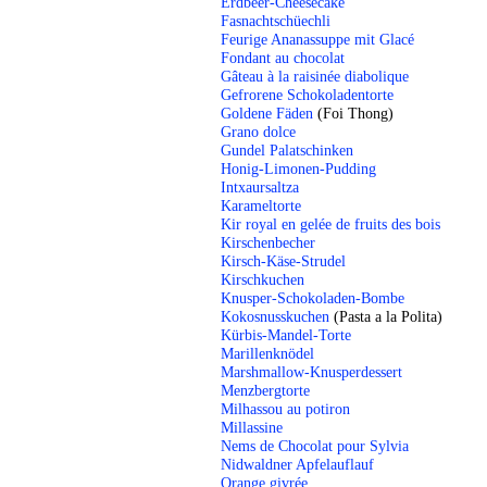
Erdbeer-Cheesecake
Fasnachtschüechli
Feurige Ananassuppe mit Glacé
Fondant au chocolat
Gâteau à la raisinée diabolique
Gefrorene Schokoladentorte
Goldene Fäden
(Foi Thong)
Grano dolce
Gundel Palatschinken
Honig-Limonen-Pudding
Intxaursaltza
Karameltorte
Kir royal en gelée de fruits des bois
Kirschenbecher
Kirsch-Käse-Strudel
Kirschkuchen
Knusper-Schokoladen-Bombe
Kokosnusskuchen
(Pasta a la Polita)
Kürbis-Mandel-Torte
Marillenknödel
Marshmallow-Knusperdessert
Menzbergtorte
Milhassou au potiron
Millassine
Nems de Chocolat pour Sylvia
Nidwaldner Apfelauflauf
Orange givrée