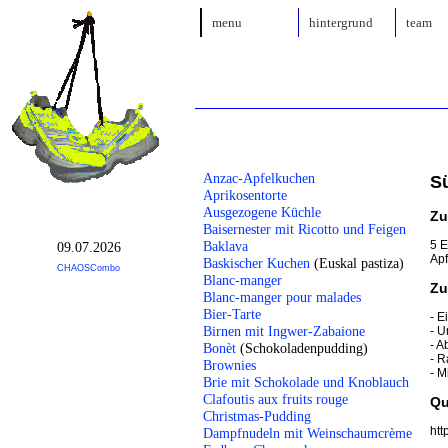
menu
hintergrund
team
Anzac-Apfelkuchen
S
Aprikosentorte
Ausgezogene Küchle
Zu
Baisernester mit Ricotto und Feigen
5 E
Baklava
09.07.2026
Apf
Baskischer Kuchen
(Euskal pastiza)
CHAOSCombo
Blanc-manger
Zu
Blanc-manger pour malades
Bier-Tarte
- E
Birnen mit Ingwer-Zabaione
- U
- A
Bonèt
(Schokoladenpudding)
- R
Brownies
- M
Brie mit Schokolade und Knoblauch
Clafoutis aux fruits rouge
Qu
Christmas-Pudding
htt
Dampfnudeln mit Weinschaumcrème