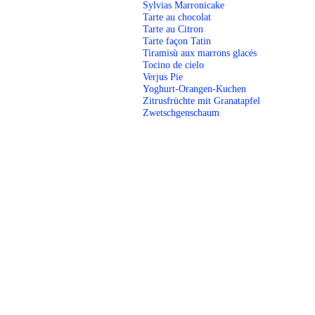
Sylvias Marronicake
Tarte au chocolat
Tarte au Citron
Tarte façon Tatin
Tiramisù aux marrons glacés
Tocino de cielo
Verjus Pie
Yoghurt-Orangen-Kuchen
Zitrusfrüchte mit Granatapfel
Zwetschgenschaum