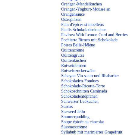
Orangen-Mandelkuchen
Orangen-Yoghurt-Mousse an
Orangensauce
Osterpinzen
Pain d'épices si moelleux
Paulis Schokoladenkuchen
Pavlova With Lemon Curd and Berries
Pochierte Birnen mit Schokolade
Poires Belle-Hélène
Quittencrème
Quittengrütze
Quittenkuchen
Rotweinbirnen
Rotweinzuckerwähe
Sabayon Vin santo und Rhabarber
Schokoladen-Fondues
Schokolade-Ricotta-Torte
Schokoschnitten Caminada
Schokoladentöpfchen
Schweizer Lebkuchen
Seadas
Seaweed Jello
Sommerpudding
Soupe épicée au chocolat
Süssmostcrème
Syllabub mit marinierter Grapefruit