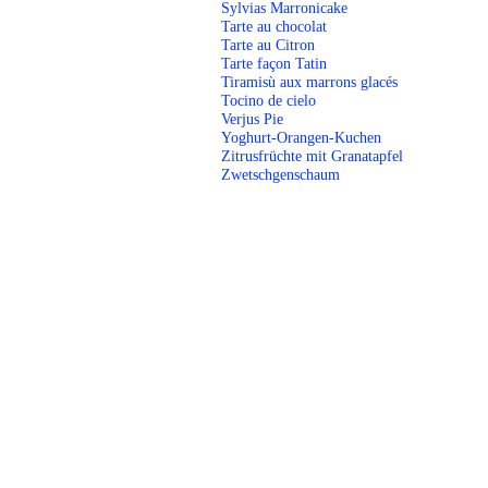
Sylvias Marronicake
Tarte au chocolat
Tarte au Citron
Tarte façon Tatin
Tiramisù aux marrons glacés
Tocino de cielo
Verjus Pie
Yoghurt-Orangen-Kuchen
Zitrusfrüchte mit Granatapfel
Zwetschgenschaum