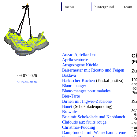
menu
hintergrund
team
Anzac-Apfelkuchen
C
Aprikosentorte
(F
Ausgezogene Küchle
Baisernester mit Ricotto und Feigen
Zu
Baklava
09.07.2026
100
Baskischer Kuchen
(Euskal pastiza)
CHAOSCombo
abg
Blanc-manger
Roh
Blanc-manger pour malades
Pim
Bier-Tarte
Birnen mit Ingwer-Zabaione
Zu
Bonèt
(Schokoladenpudding)
Min
Brownies
- R
Brie mit Schokolade und Knoblauch
- K
Clafoutis aux fruits rouge
- M
Christmas-Pudding
- E
- D
Dampfnudeln mit Weinschaumcrème
- I