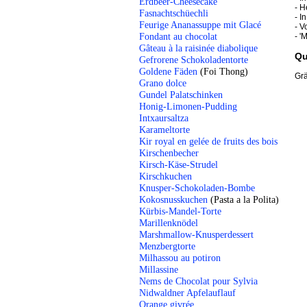
Erdbeer-Cheesecake
- H
Fasnachtschüechli
- I
Feurige Ananassuppe mit Glacé
- V
Fondant au chocolat
- '
Gâteau à la raisinée diabolique
Qu
Gefrorene Schokoladentorte
Goldene Fäden
(Foi Thong)
Grä
Grano dolce
Gundel Palatschinken
Honig-Limonen-Pudding
Intxaursaltza
Karameltorte
Kir royal en gelée de fruits des bois
Kirschenbecher
Kirsch-Käse-Strudel
Kirschkuchen
Knusper-Schokoladen-Bombe
Kokosnusskuchen
(Pasta a la Polita)
Kürbis-Mandel-Torte
Marillenknödel
Marshmallow-Knusperdessert
Menzbergtorte
Milhassou au potiron
Millassine
Nems de Chocolat pour Sylvia
Nidwaldner Apfelauflauf
Orange givrée