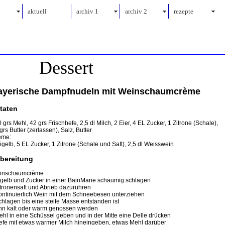
aktuell
archiv 1
archiv 2
rezepte
Dessert
ayerische Dampfnudeln mit Weinschaumcrème
taten
 grs Mehl, 42 grs Frischhefe, 2,5 dl Milch, 2 Eier, 4 EL Zucker, 1 Zitrone (Schale),
grs Butter (zerlassen), Salz, Butter
ème:
igelb, 5 EL Zucker, 1 Zitrone (Schale und Saft), 2,5 dl Weisswein
bereitung
inschaumcrème
igelb und Zucker in einer BainMarie schaumig schlagen
itronensaft und Abrieb dazurühren
ontinuierlich Wein mit dem Schneebesen unterziehen
chlagen bis eine steife Masse entstanden ist
nn kalt oder warm genossen werden
ehl in eine Schüssel geben und in der Mitte eine Delle drücken
efe mit etwas warmer Milch hineingeben, etwas Mehl darüber