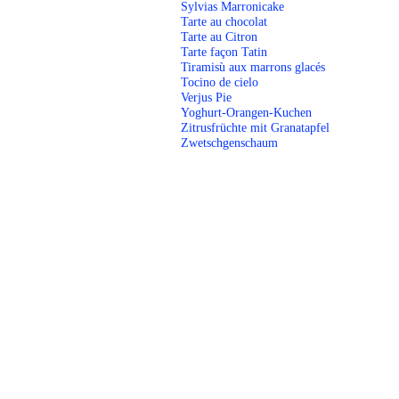
Sylvias Marronicake
Tarte au chocolat
Tarte au Citron
Tarte façon Tatin
Tiramisù aux marrons glacés
Tocino de cielo
Verjus Pie
Yoghurt-Orangen-Kuchen
Zitrusfrüchte mit Granatapfel
Zwetschgenschaum