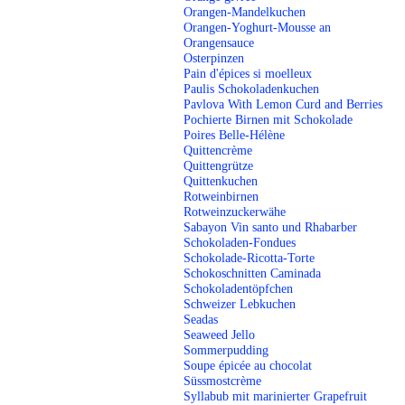
Orangen-Mandelkuchen
Orangen-Yoghurt-Mousse an
Orangensauce
Osterpinzen
Pain d'épices si moelleux
Paulis Schokoladenkuchen
Pavlova With Lemon Curd and Berries
Pochierte Birnen mit Schokolade
Poires Belle-Hélène
Quittencrème
Quittengrütze
Quittenkuchen
Rotweinbirnen
Rotweinzuckerwähe
Sabayon Vin santo und Rhabarber
Schokoladen-Fondues
Schokolade-Ricotta-Torte
Schokoschnitten Caminada
Schokoladentöpfchen
Schweizer Lebkuchen
Seadas
Seaweed Jello
Sommerpudding
Soupe épicée au chocolat
Süssmostcrème
Syllabub mit marinierter Grapefruit