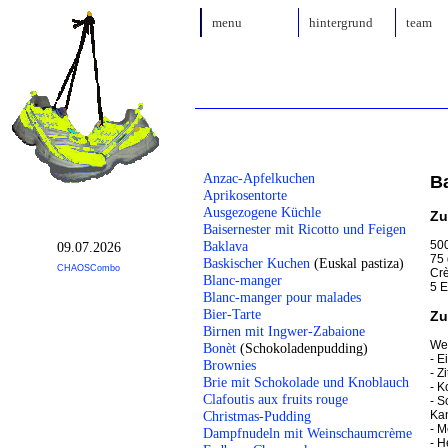
menu
hintergrund
team
Anzac-Apfelkuchen
B
Aprikosentorte
Ausgezogene Küchle
Zu
Baisernester mit Ricotto und Feigen
500
Baklava
09.07.2026
75 
Baskischer Kuchen
(Euskal pastiza)
CHAOSCombo
Cr
Blanc-manger
5 E
Blanc-manger pour malades
Bier-Tarte
Zu
Birnen mit Ingwer-Zabaione
We
Bonèt
(Schokoladenpudding)
- E
Brownies
- Z
Brie mit Schokolade und Knoblauch
- K
Clafoutis aux fruits rouge
- S
Ka
Christmas-Pudding
- M
Dampfnudeln mit Weinschaumcrème
- H