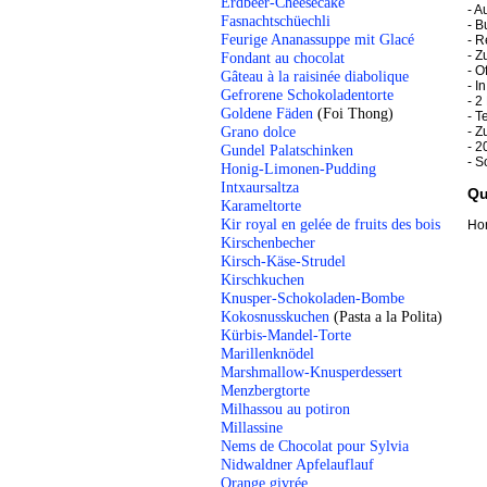
Erdbeer-Cheesecake
- A
Fasnachtschüechli
- B
Feurige Ananassuppe mit Glacé
- R
- Z
Fondant au chocolat
- O
Gâteau à la raisinée diabolique
- I
Gefrorene Schokoladentorte
- 2
Goldene Fäden
(Foi Thong)
- T
Grano dolce
- Z
- 2
Gundel Palatschinken
- S
Honig-Limonen-Pudding
Intxaursaltza
Qu
Karameltorte
Kir royal en gelée de fruits des bois
Hor
Kirschenbecher
Kirsch-Käse-Strudel
Kirschkuchen
Knusper-Schokoladen-Bombe
Kokosnusskuchen
(Pasta a la Polita)
Kürbis-Mandel-Torte
Marillenknödel
Marshmallow-Knusperdessert
Menzbergtorte
Milhassou au potiron
Millassine
Nems de Chocolat pour Sylvia
Nidwaldner Apfelauflauf
Orange givrée