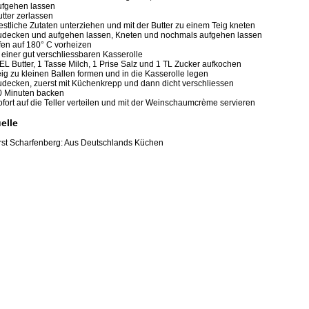
ufgehen lassen
utter zerlassen
estliche Zutaten unterziehen und mit der Butter zu einem Teig kneten
udecken und aufgehen lassen, Kneten und nochmals aufgehen lassen
fen auf 180° C vorheizen
n einer gut verschliessbaren Kasserolle
 EL Butter, 1 Tasse Milch, 1 Prise Salz und 1 TL Zucker aufkochen
eig zu kleinen Ballen formen und in die Kasserolle legen
udecken, zuerst mit Küchenkrepp und dann dicht verschliessen
0 Minuten backen
ofort auf die Teller verteilen und mit der Weinschaumcrème servieren
elle
st Scharfenberg: Aus Deutschlands Küchen