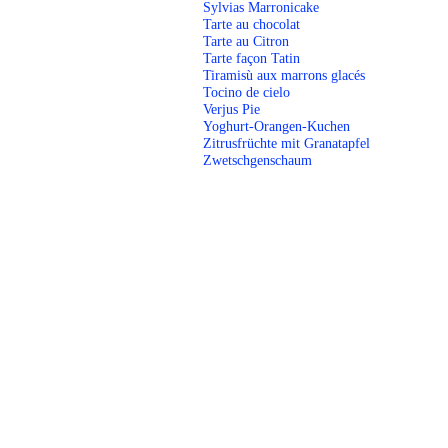
Sylvias Marronicake
Tarte au chocolat
Tarte au Citron
Tarte façon Tatin
Tiramisù aux marrons glacés
Tocino de cielo
Verjus Pie
Yoghurt-Orangen-Kuchen
Zitrusfrüchte mit Granatapfel
Zwetschgenschaum