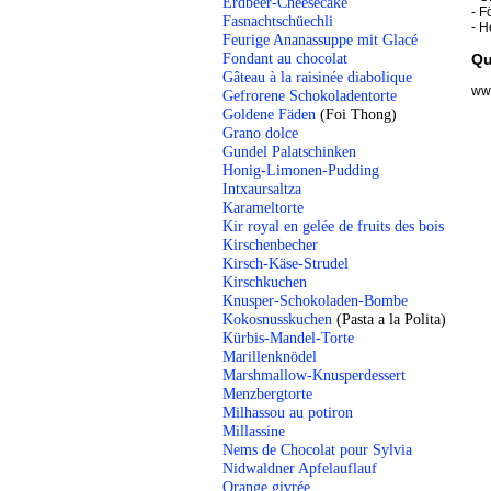
Erdbeer-Cheesecake
- F
Fasnachtschüechli
- H
Feurige Ananassuppe mit Glacé
Fondant au chocolat
Qu
Gâteau à la raisinée diabolique
www
Gefrorene Schokoladentorte
Goldene Fäden
(Foi Thong)
Grano dolce
Gundel Palatschinken
Honig-Limonen-Pudding
Intxaursaltza
Karameltorte
Kir royal en gelée de fruits des bois
Kirschenbecher
Kirsch-Käse-Strudel
Kirschkuchen
Knusper-Schokoladen-Bombe
Kokosnusskuchen
(Pasta a la Polita)
Kürbis-Mandel-Torte
Marillenknödel
Marshmallow-Knusperdessert
Menzbergtorte
Milhassou au potiron
Millassine
Nems de Chocolat pour Sylvia
Nidwaldner Apfelauflauf
Orange givrée