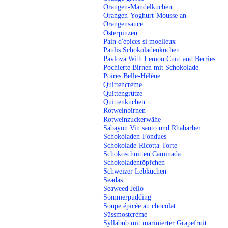
Orangen-Mandelkuchen
Orangen-Yoghurt-Mousse an
Orangensauce
Osterpinzen
Pain d'épices si moelleux
Paulis Schokoladenkuchen
Pavlova With Lemon Curd and Berries
Pochierte Birnen mit Schokolade
Poires Belle-Hélène
Quittencrème
Quittengrütze
Quittenkuchen
Rotweinbirnen
Rotweinzuckerwähe
Sabayon Vin santo und Rhabarber
Schokoladen-Fondues
Schokolade-Ricotta-Torte
Schokoschnitten Caminada
Schokoladentöpfchen
Schweizer Lebkuchen
Seadas
Seaweed Jello
Sommerpudding
Soupe épicée au chocolat
Süssmostcrème
Syllabub mit marinierter Grapefruit