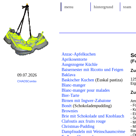
menu
hintergrund
team
Anzac-Apfelkuchen
Sc
Aprikosentorte
(F
Ausgezogene Küchle
Baisernester mit Ricotto und Feigen
Zu
Baklava
09.07.2026
125
Baskischer Kuchen
(Euskal pastiza)
CHAOSCombo
Eig
Blanc-manger
Blanc-manger pour malades
Zu
Bier-Tarte
Birnen mit Ingwer-Zabaione
Am
- F
Bonèt
(Schokoladenpudding)
- K
Brownies
- E
Brie mit Schokolade und Knoblauch
- S
Clafoutis aux fruits rouge
- M
Christmas-Pudding
- M
Ba
Dampfnudeln mit Weinschaumcrème
- O