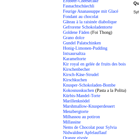
Erdbeer-Cheesecake
Qu
Fasnachtschüechli
Feurige Ananassuppe mit Glacé
Syl
Fondant au chocolat
Gâteau à la raisinée diabolique
Gefrorene Schokoladentorte
Goldene Fäden
(Foi Thong)
Grano dolce
Gundel Palatschinken
Honig-Limonen-Pudding
Intxaursaltza
Karameltorte
Kir royal en gelée de fruits des bois
Kirschenbecher
Kirsch-Käse-Strudel
Kirschkuchen
Knusper-Schokoladen-Bombe
Kokosnusskuchen
(Pasta a la Polita)
Kürbis-Mandel-Torte
Marillenknödel
Marshmallow-Knusperdessert
Menzbergtorte
Milhassou au potiron
Millassine
Nems de Chocolat pour Sylvia
Nidwaldner Apfelauflauf
Orange givrée