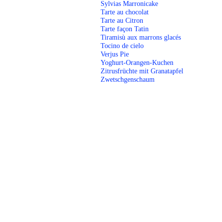
Sylvias Marronicake
Tarte au chocolat
Tarte au Citron
Tarte façon Tatin
Tiramisù aux marrons glacés
Tocino de cielo
Verjus Pie
Yoghurt-Orangen-Kuchen
Zitrusfrüchte mit Granatapfel
Zwetschgenschaum