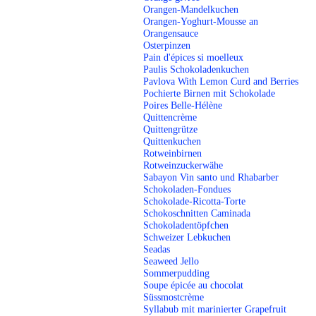
Orangen-Mandelkuchen
Orangen-Yoghurt-Mousse an
Orangensauce
Osterpinzen
Pain d'épices si moelleux
Paulis Schokoladenkuchen
Pavlova With Lemon Curd and Berries
Pochierte Birnen mit Schokolade
Poires Belle-Hélène
Quittencrème
Quittengrütze
Quittenkuchen
Rotweinbirnen
Rotweinzuckerwähe
Sabayon Vin santo und Rhabarber
Schokoladen-Fondues
Schokolade-Ricotta-Torte
Schokoschnitten Caminada
Schokoladentöpfchen
Schweizer Lebkuchen
Seadas
Seaweed Jello
Sommerpudding
Soupe épicée au chocolat
Süssmostcrème
Syllabub mit marinierter Grapefruit