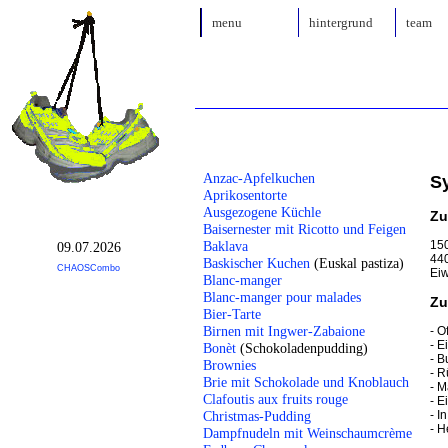
menu
hintergrund
team
Anzac-Apfelkuchen
S
Aprikosentorte
Ausgezogene Küchle
Zu
Baisernester mit Ricotto und Feigen
150
Baklava
09.07.2026
440
Baskischer Kuchen
(Euskal pastiza)
CHAOSCombo
Eiw
Blanc-manger
Blanc-manger pour malades
Zu
Bier-Tarte
Birnen mit Ingwer-Zabaione
- O
- E
Bonèt
(Schokoladenpudding)
- B
Brownies
- R
Brie mit Schokolade und Knoblauch
- M
Clafoutis aux fruits rouge
- E
- I
Christmas-Pudding
- H
Dampfnudeln mit Weinschaumcrème