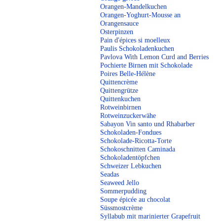
Orangen-Mandelkuchen
Orangen-Yoghurt-Mousse an
Orangensauce
Osterpinzen
Pain d'épices si moelleux
Paulis Schokoladenkuchen
Pavlova With Lemon Curd and Berries
Pochierte Birnen mit Schokolade
Poires Belle-Hélène
Quittencrème
Quittengrütze
Quittenkuchen
Rotweinbirnen
Rotweinzuckerwähe
Sabayon Vin santo und Rhabarber
Schokoladen-Fondues
Schokolade-Ricotta-Torte
Schokoschnitten Caminada
Schokoladentöpfchen
Schweizer Lebkuchen
Seadas
Seaweed Jello
Sommerpudding
Soupe épicée au chocolat
Süssmostcrème
Syllabub mit marinierter Grapefruit