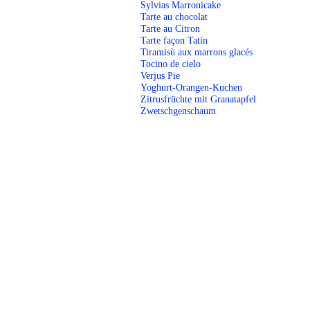
Sylvias Marronicake
Tarte au chocolat
Tarte au Citron
Tarte façon Tatin
Tiramisù aux marrons glacés
Tocino de cielo
Verjus Pie
Yoghurt-Orangen-Kuchen
Zitrusfrüchte mit Granatapfel
Zwetschgenschaum