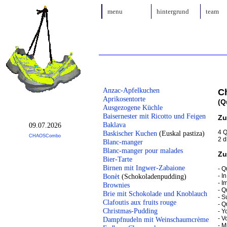
menu
hintergrund
team
Anzac-Apfelkuchen
C
Aprikosentorte
(Q
Ausgezogene Küchle
Baisernester mit Ricotto und Feigen
Zu
Baklava
09.07.2026
4 Q
Baskischer Kuchen
(Euskal pastiza)
CHAOSCombo
2 
Blanc-manger
Blanc-manger pour malades
Zu
Bier-Tarte
Birnen mit Ingwer-Zabaione
- Q
- I
Bonèt
(Schokoladenpudding)
- I
Brownies
- Q
Brie mit Schokolade und Knoblauch
- S
Clafoutis aux fruits rouge
- Q
Christmas-Pudding
- Y
- V
Dampfnudeln mit Weinschaumcrème
- M