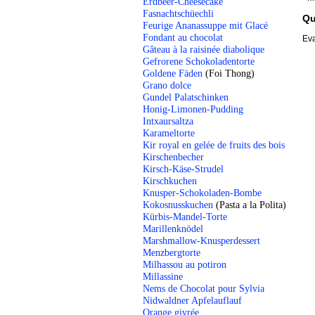
Erdbeer-Cheesecake
Fasnachtschüechli
Qu
Feurige Ananassuppe mit Glacé
Fondant au chocolat
Eva
Gâteau à la raisinée diabolique
Gefrorene Schokoladentorte
Goldene Fäden
(Foi Thong)
Grano dolce
Gundel Palatschinken
Honig-Limonen-Pudding
Intxaursaltza
Karameltorte
Kir royal en gelée de fruits des bois
Kirschenbecher
Kirsch-Käse-Strudel
Kirschkuchen
Knusper-Schokoladen-Bombe
Kokosnusskuchen
(Pasta a la Polita)
Kürbis-Mandel-Torte
Marillenknödel
Marshmallow-Knusperdessert
Menzbergtorte
Milhassou au potiron
Millassine
Nems de Chocolat pour Sylvia
Nidwaldner Apfelauflauf
Orange givrée