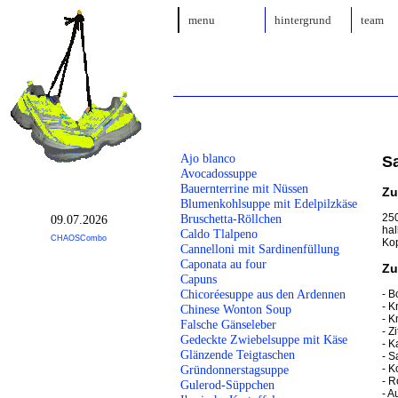
menu
hintergrund
team
Ajo blanco
S
Avocadossuppe
Bauernterrine mit Nüssen
Zu
Blumenkohlsuppe mit Edelpilzkäse
250
Bruschetta-Röllchen
09.07.2026
hal
Caldo Tlalpeno
CHAOSCombo
Kop
Cannelloni mit Sardinenfüllung
Caponata au four
Zu
Capuns
Chicoréesuppe aus den Ardennen
- B
- K
Chinese Wonton Soup
- K
Falsche Gänseleber
- Z
Gedeckte Zwiebelsuppe mit Käse
- K
Glänzende Teigtaschen
- S
- K
Gründonnerstagsuppe
- R
Gulerod-Süppchen
- A