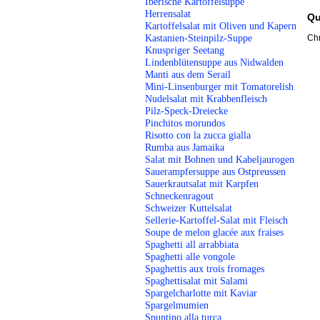
Iberische Kartoffelsuppe
Herrensalat
Qu
Kartoffelsalat mit Oliven und Kapern
Kastanien-Steinpilz-Suppe
Chr
Knuspriger Seetang
Lindenblütensuppe aus Nidwalden
Manti aus dem Serail
Mini-Linsenburger mit Tomatorelish
Nudelsalat mit Krabbenfleisch
Pilz-Speck-Dreiecke
Pinchitos morundos
Risotto con la zucca gialla
Rumba aus Jamaika
Salat mit Bohnen und Kabeljaurogen
Sauerampfersuppe aus Ostpreussen
Sauerkrautsalat mit Karpfen
Schneckenragout
Schweizer Kuttelsalat
Sellerie-Kartoffel-Salat mit Fleisch
Soupe de melon glacée aux fraises
Spaghetti all arrabbiata
Spaghetti alle vongole
Spaghettis aux trois fromages
Spaghettisalat mit Salami
Spargelcharlotte mit Kaviar
Spargelmumien
Spuntino alla turca