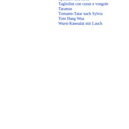
Tagliolini con cozze e vongole
Taramas
Tomaten-Tatar nach Sylvia
Tom Hang Wua
Wurst-Käsesalat mit Lauch