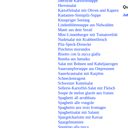
Iberische Kartoffelsuppe
Herrensalat
Qu
Kartoffelsalat mit Oliven und Kapern
Kastanien-Steinpilz-Suppe
Jo
Knuspriger Seetang
Lindenblütensuppe aus Nidwalden
Manti aus dem Serail
Mini-Linsenburger mit Tomatorelish
Nudelsalat mit Krabbenfleisch
Pilz-Speck-Dreiecke
Pinchitos morundos
Risotto con la zucca gialla
Rumba aus Jamaika
Salat mit Bohnen und Kabeljaurogen
Sauerampfersuppe aus Ostpreussen
Sauerkrautsalat mit Karpfen
Schneckenragout
Schweizer Kuttelsalat
Sellerie-Kartoffel-Salat mit Fleisch
Soupe de melon glacée aux fraises
Spaghetti all arrabbiata
Spaghetti alle vongole
Spaghettis aux trois fromages
Spaghettisalat mit Salami
Spargelcharlotte mit Kaviar
Spargelmumien
Spuntino alla turca