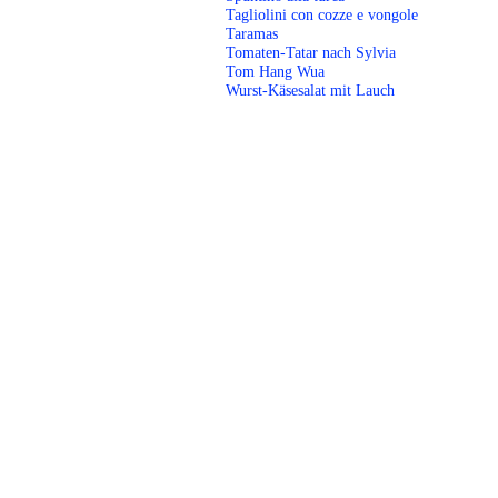
Tagliolini con cozze e vongole
Taramas
Tomaten-Tatar nach Sylvia
Tom Hang Wua
Wurst-Käsesalat mit Lauch