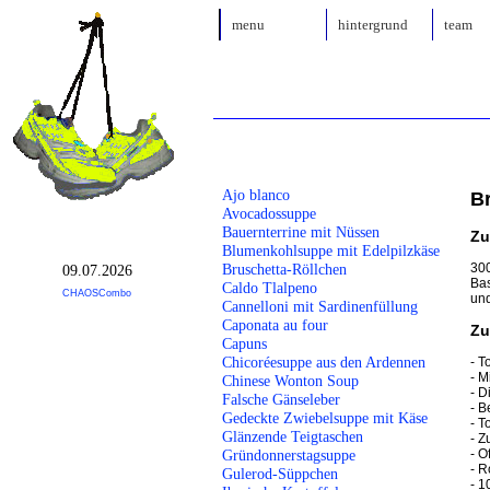
menu
hintergrund
team
Ajo blanco
B
Avocadossuppe
Bauernterrine mit Nüssen
Zu
Blumenkohlsuppe mit Edelpilzkäse
300
Bruschetta-Röllchen
09.07.2026
Bas
Caldo Tlalpeno
CHAOSCombo
und
Cannelloni mit Sardinenfüllung
Caponata au four
Zu
Capuns
Chicoréesuppe aus den Ardennen
- T
- M
Chinese Wonton Soup
- D
Falsche Gänseleber
- B
Gedeckte Zwiebelsuppe mit Käse
- T
Glänzende Teigtaschen
- Z
- O
Gründonnerstagsuppe
- R
Gulerod-Süppchen
- 1