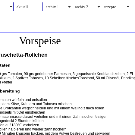
aktuell
archiv 1
archiv 2
rezepte
Vorspeise
ruschetta-Röllchen
taten
 grs Tomaten, 90 grs geriebener Parmesan, 3 gequetschte Knoblauchzehen, 2 EL
ilikum, 2 Spritzer Tabasco, 10 Scheiben frischesToastbrot, 50 ml Olivenöl, Paprikap
 Pfeffer
bereitung
omaten würfeln und entsaften
it dem Käse, Kräutern und Tabasco mischen
ie Brotkanten wegschneiden und mit einem Wallholz flach rollen
eidseits mit Oel einstreichen
omatenmasse darauf verteilen und mit einem Zahnstocher festigen
ugedeckt 2 Stunden kühlen
fen auf 180°C vorheizen
ollen halbieren und wieder zahnstochern
0 Minuten knusprig backen, mit dem Pulver bestreuen und servieren