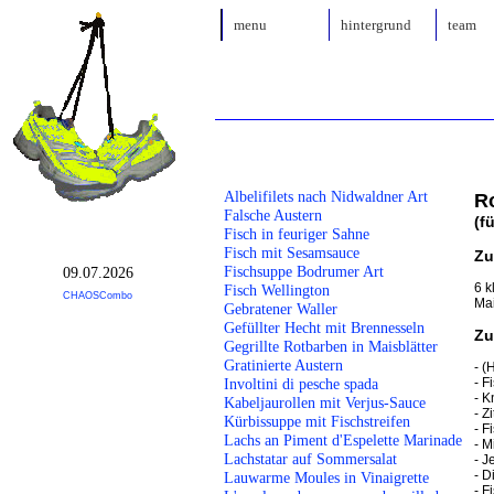
menu
hintergrund
team
Albelifilets nach Nidwaldner Art
Ro
Falsche Austern
(f
Fisch in feuriger Sahne
Fisch mit Sesamsauce
Zu
Fischsuppe Bodrumer Art
09.07.2026
6 k
Fisch Wellington
CHAOSCombo
Mai
Gebratener Waller
Gefüllter Hecht mit Brennesseln
Zu
Gegrillte Rotbarben in Maisblätter
Gratinierte Austern
- (
- 
Involtini di pesche spada
- K
Kabeljaurollen mit Verjus-Sauce
- Z
Kürbissuppe mit Fischstreifen
- F
Lachs an Piment d'Espelette Marinade
- M
Lachstatar auf Sommersalat
- J
- D
Lauwarme Moules in Vinaigrette
- F