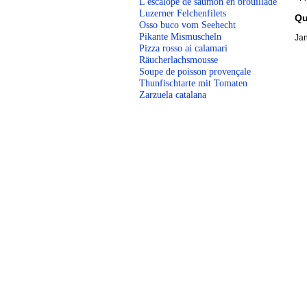
L'escalope de saumon en brouillade
Luzerner Felchenfilets
Qu
Osso buco vom Seehecht
Pikante Mismuscheln
Jan
Pizza rosso ai calamari
Räucherlachsmousse
Soupe de poisson provençale
Thunfischtarte mit Tomaten
Zarzuela catalana