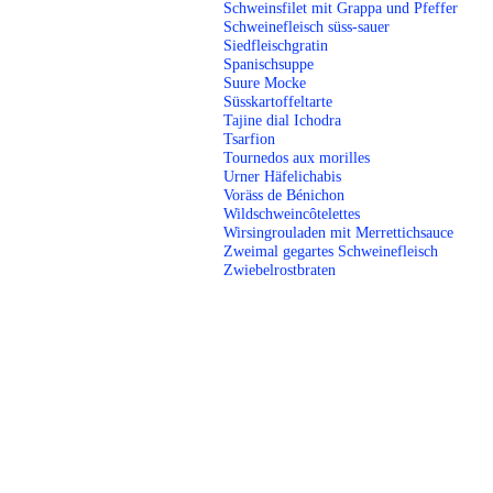
Schweinsfilet mit Grappa und Pfeffer
Schweinefleisch süss-sauer
Siedfleischgratin
Spanischsuppe
Suure Mocke
Süsskartoffeltarte
Tajine dial Ichodra
Tsarfion
Tournedos aux morilles
Urner Häfelichabis
Voräss de Bénichon
Wildschweincôtelettes
Wirsingrouladen mit Merrettichsauce
Zweimal gegartes Schweinefleisch
Zwiebelrostbraten