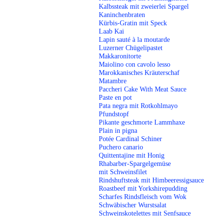
Kalbssteak mit zweierlei Spargel
Kaninchenbraten
Kürbis-Gratin mit Speck
Laab Kai
Lapin sauté à la moutarde
Luzerner Chügelipastet
Makkaronitorte
Maiolino con cavolo lesso
Marokkanisches Kräuterschaf
Matambre
Paccheri Cake With Meat Sauce
Paste en pot
Pata negra mit Rotkohlmayo
Pfundstopf
Pikante geschmorte Lammhaxe
Plain in pigna
Potée Cardinal Schiner
Puchero canario
Quittentajine mit Honig
Rhabarber-Spargelgemüse
mit Schweinsfilet
Rindshuftsteak mit Himbeeressigsauce
Roastbeef mit Yorkshirepudding
Scharfes Rindsfleisch vom Wok
Schwäbischer Wurstsa
lat
Schweinskotelettes mit Senfsauce