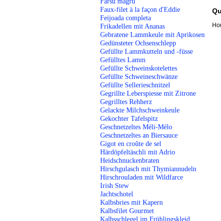
Farsu magru
Faux-filet à la façon d'Eddie
Qu
Feijoada completa
Hor
Frikadellen mit Ananas
Gebratene Lammkeule mit Aprikosen
Gedünsteter Ochsenschlepp
Gefüllte Lammkutteln und -füsse
Gefülltes Lamm
Gefüllte Schweinskotelettes
Gefüllte Schweineschwänze
Gefüllte Sellerieschnitzel
Gegrillte Leberspiesse mit Zitrone
Gegrilltes Rehherz
Gelackte Milchschweinkeule
Gekochter Tafelspitz
Geschnetzeltes Méli-Mélo
Geschnetzeltes an Biersauce
Gigot en croûte de sel
Härdöpfeltäschli mit Adrio
Heidschnuckenbraten
Hirschgulasch mit Thymiannudeln
Hirschrouladen mit Wildfarce
Irish Stew
Jachtschotel
Kalbsbries mit Kapern
Kalbsfilet Gourmet
Kalbsschlegel im Frühlingskleid