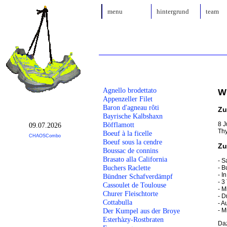
menu
hintergrund
team
Agnello brodettato
W
Appenzeller Filet
Baron d'agneau rôti
Zu
Bayrische Kalbshaxn
8 J
Böfflamott
09.07.2026
Thy
Boeuf à la ficelle
CHAOSCombo
Boeuf sous la cendre
Zu
Boussac de connins
Brasato alla California
- S
Buchers Raclette
- B
- I
Bündner Schafverdämpf
- 3
Cassoulet de Toulouse
- M
Churer Fleischtorte
- D
Cottabulla
- A
- M
Der Kumpel aus der Broye
Esterhàzy-Rostbraten
Daz