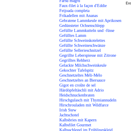
Farsu magru
Eva
Faux-filet à la façon d'Eddie
Feijoada completa
Frikadellen mit Ananas
Gebratene Lammkeule mit Aprikosen
Gedünsteter Ochsenschlepp
Gefüllte Lammkutteln und -füsse
Gefülltes Lamm
Gefüllte Schweinskotelettes
Gefüllte Schweineschwänze
Gefüllte Sellerieschnitzel
Gegrillte Leberspiesse mit Zitrone
Gegrilltes Rehherz
Gelackte Milchschweinkeule
Gekochter Tafelspitz
Geschnetzeltes Méli-Mélo
Geschnetzeltes an Biersauce
Gigot en croûte de sel
Härdöpfeltäschli mit Adrio
Heidschnuckenbraten
Hirschgulasch mit Thymiannudeln
Hirschrouladen mit Wildfarce
Irish Stew
Jachtschotel
Kalbsbries mit Kapern
Kalbsfilet Gourmet
Kalbsschlegel im Frühlingskleid