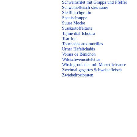
Schweinsfilet mit Grappa und Pfeffer
Schweinefleisch süss-sauer
Siedfleischgratin
Spanischsuppe
Suure Mocke
Süsskartoffeltarte
Tajine dial Ichodra
Tsarfion
Tournedos aux morilles
Urner Häfelichabis
Voräss de Bénichon
Wildschweincôtelettes
Wirsingrouladen mit Merrettichsauce
Zweimal gegartes Schweinefleisch
Zwiebelrostbraten