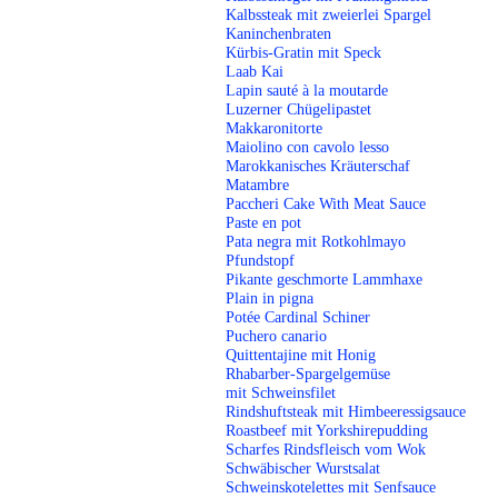
Kalbssteak mit zweierlei Spargel
Kaninchenbraten
Kürbis-Gratin mit Speck
Laab Kai
Lapin sauté à la moutarde
Luzerner Chügelipastet
Makkaronitorte
Maiolino con cavolo lesso
Marokkanisches Kräuterschaf
Matambre
Paccheri Cake With Meat Sauce
Paste en pot
Pata negra mit Rotkohlmayo
Pfundstopf
Pikante geschmorte Lammhaxe
Plain in pigna
Potée Cardinal Schiner
Puchero canario
Quittentajine mit Honig
Rhabarber-Spargelgemüse
mit Schweinsfilet
Rindshuftsteak mit Himbeeressigsauce
Roastbeef mit Yorkshirepudding
Scharfes Rindsfleisch vom Wok
Schwäbischer Wurstsa
lat
Schweinskotelettes mit Senfsauce