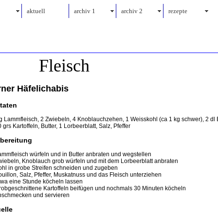
aktuell
archiv 1
archiv 2
rezepte
Fleisch
ner Häfelichabis
taten
g Lammfleisch, 2 Zwiebeln, 4 Knoblauchzehen, 1 Weisskohl (ca 1 kg schwer), 2 dl 
 grs Kartoffeln, Butter, 1 Lorbeerblatt, Salz, Pfeffer
bereitung
ammfleisch würfeln und in Butter anbraten und wegstellen
wiebeln, Knoblauch grob würfeln und mit dem Lorbeerblatt anbraten
ohl in grobe Streifen schneiden und zugeben
ouillon, Salz, Pfeffer, Muskatnuss und das Fleisch unterziehen
twa eine Stunde köcheln lassen
robgeschnittene Kartoffeln beifügen und nochmals 30 Minuten köcheln
bschmecken und servieren
elle