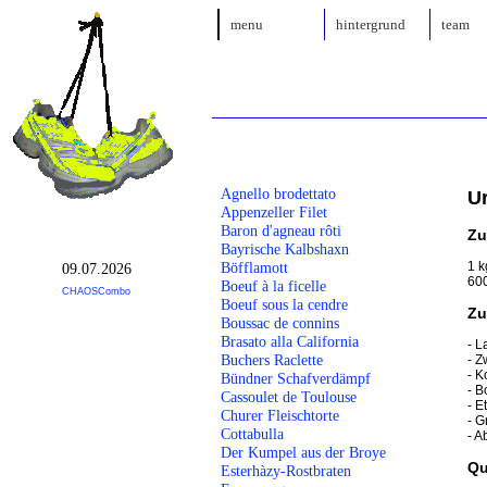
menu
hintergrund
team
Agnello brodettato
Ur
Appenzeller Filet
Baron d'agneau rôti
Zu
Bayrische Kalbshaxn
1 k
Böfflamott
09.07.2026
600
Boeuf à la ficelle
CHAOSCombo
Boeuf sous la cendre
Zu
Boussac de connins
Brasato alla California
- L
Buchers Raclette
- Z
- K
Bündner Schafverdämpf
- B
Cassoulet de Toulouse
- E
Churer Fleischtorte
- G
Cottabulla
- A
Der Kumpel aus der Broye
Qu
Esterhàzy-Rostbraten