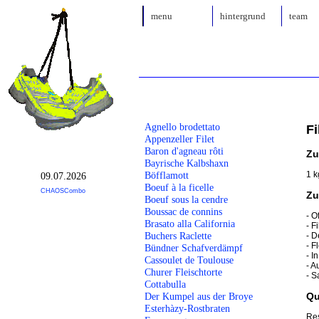
menu
hintergrund
team
Agnello brodettato
Fi
Appenzeller Filet
Baron d'agneau rôti
Zu
Bayrische Kalbshaxn
1 k
Böfflamott
09.07.2026
Boeuf à la ficelle
CHAOSCombo
Zu
Boeuf sous la cendre
Boussac de connins
- O
Brasato alla California
- F
Buchers Raclette
- D
- F
Bündner Schafverdämpf
- I
Cassoulet de Toulouse
- A
Churer Fleischtorte
- S
Cottabulla
Qu
Der Kumpel aus der Broye
Esterhàzy-Rostbraten
Res