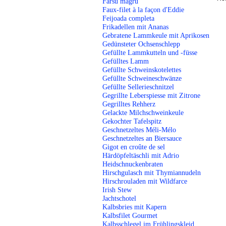
Farsu magru
Faux-filet à la façon d'Eddie
Feijoada completa
Frikadellen mit Ananas
Gebratene Lammkeule mit Aprikosen
Gedünsteter Ochsenschlepp
Gefüllte Lammkutteln und -füsse
Gefülltes Lamm
Gefüllte Schweinskotelettes
Gefüllte Schweineschwänze
Gefüllte Sellerieschnitzel
Gegrillte Leberspiesse mit Zitrone
Gegrilltes Rehherz
Gelackte Milchschweinkeule
Gekochter Tafelspitz
Geschnetzeltes Méli-Mélo
Geschnetzeltes an Biersauce
Gigot en croûte de sel
Härdöpfeltäschli mit Adrio
Heidschnuckenbraten
Hirschgulasch mit Thymiannudeln
Hirschrouladen mit Wildfarce
Irish Stew
Jachtschotel
Kalbsbries mit Kapern
Kalbsfilet Gourmet
Kalbsschlegel im Frühlingskleid