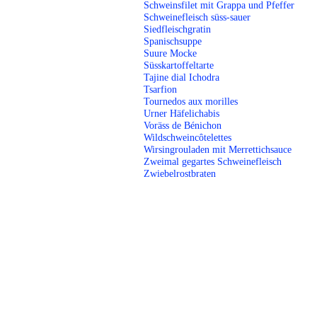
Schweinsfilet mit Grappa und Pfeffer
Schweinefleisch süss-sauer
Siedfleischgratin
Spanischsuppe
Suure Mocke
Süsskartoffeltarte
Tajine dial Ichodra
Tsarfion
Tournedos aux morilles
Urner Häfelichabis
Voräss de Bénichon
Wildschweincôtelettes
Wirsingrouladen mit Merrettichsauce
Zweimal gegartes Schweinefleisch
Zwiebelrostbraten