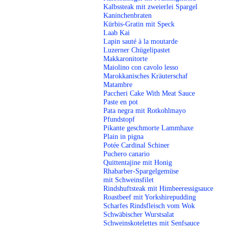
Kalbssteak mit zweierlei Spargel
Kaninchenbraten
Kürbis-Gratin mit Speck
Laab Kai
Lapin sauté à la moutarde
Luzerner Chügelipastet
Makkaronitorte
Maiolino con cavolo lesso
Marokkanisches Kräuterschaf
Matambre
Paccheri Cake With Meat Sauce
Paste en pot
Pata negra mit Rotkohlmayo
Pfundstopf
Pikante geschmorte Lammhaxe
Plain in pigna
Potée Cardinal Schiner
Puchero canario
Quittentajine mit Honig
Rhabarber-Spargelgemüse
mit Schweinsfilet
Rindshuftsteak mit Himbeeressigsauce
Roastbeef mit Yorkshirepudding
Scharfes Rindsfleisch vom Wok
Schwäbischer Wurstsa
lat
Schweinskotelettes mit Senfsauce